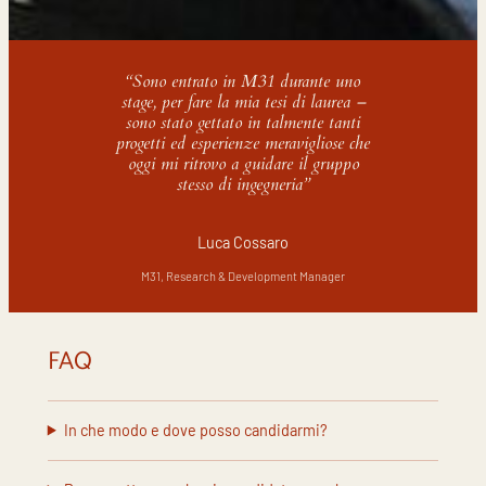
“Sono entrato in M31 durante uno
stage, per fare la mia tesi di laurea –
sono stato gettato in talmente tanti
progetti ed esperienze meravigliose che
oggi mi ritrovo a guidare il gruppo
stesso di ingegneria”
Luca Cossaro
M31, Research & Development Manager
FAQ
In che modo e dove posso candidarmi?